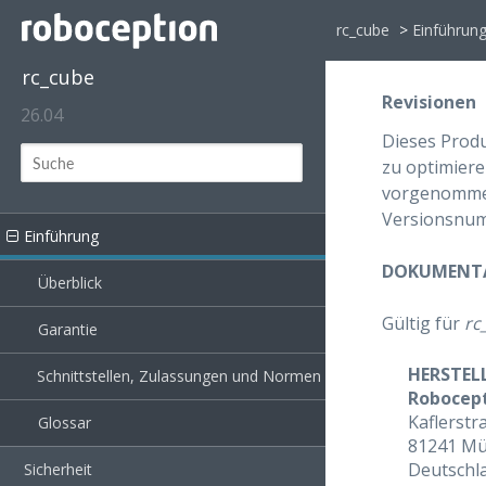
rc_cube
>
Einführun
rc_cube
Revisionen
26.04
Dieses Produ
zu optimiere
vorgenommen
Versionsnu
Einführung
DOKUMENTA
Überblick
Gültig für
rc
Garantie
HERSTEL
Schnittstellen, Zulassungen und Normen
Robocep
Kaflerstr
Glossar
81241 M
Deutschl
Sicherheit