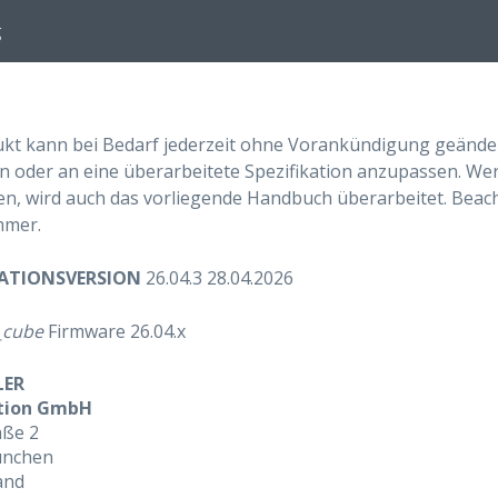
g
kt kann bei Bedarf jederzeit ohne Vorankündigung geänder
n oder an eine überarbeitete Spezifikation anzupassen. W
, wird auch das vorliegende Handbuch überarbeitet. Beac
mmer.
TIONSVERSION
26.04.3 28.04.2026
_cube
Firmware 26.04.x
LER
tion GmbH
aße 2
ünchen
and