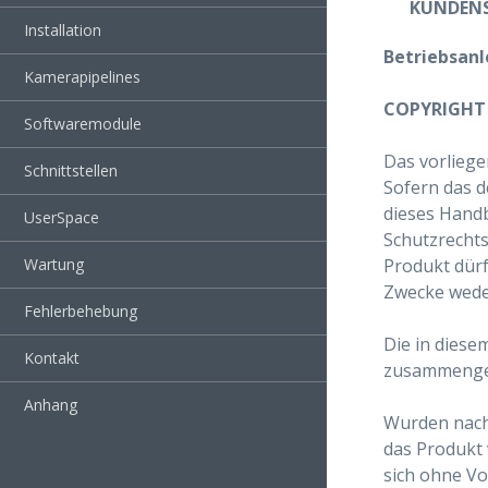
KUNDEN
Installation
Betriebsanl
Kamerapipelines
COPYRIGHT
Softwaremodule
Das vorliege
Schnittstellen
Sofern das d
dieses Handb
UserSpace
Schutzrechts
Produkt dürf
Wartung
Zwecke weder
Fehlerbehebung
Die in dies
Kontakt
zusammengest
Anhang
Wurden nach
das Produkt
sich ohne V