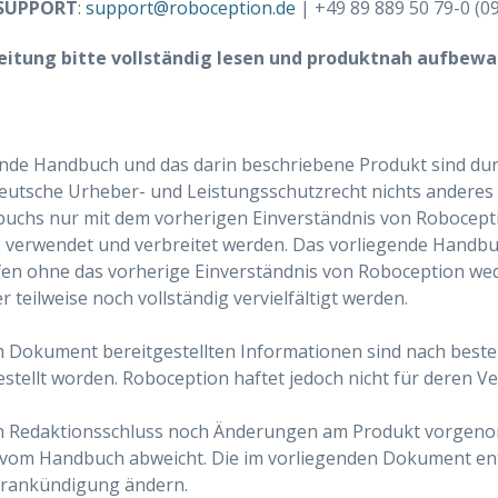
SUPPORT
:
support
@
roboception
.
de
| +49 89 889 50 79-0 (0
eitung bitte vollständig lesen und produktnah aufbewa
nde Handbuch und das darin beschriebene Produkt sind dur
eutsche Urheber- und Leistungsschutzrecht nichts anderes v
uchs nur mit dem vorherigen Einverständnis von Robocepti
 verwendet und verbreitet werden. Das vorliegende Handbu
en ohne das vorherige Einverständnis von Roboception wed
 teilweise noch vollständig vervielfältigt werden.
em Dokument bereitgestellten Informationen sind nach bes
ellt worden. Roboception haftet jedoch nicht für deren V
 Redaktionsschluss noch Änderungen am Produkt vorgen
 vom Handbuch abweicht. Die im vorliegenden Dokument e
orankündigung ändern.