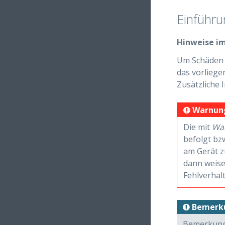
Einführu
Hinweise i
Um Schäden a
das vorliege
Zusätzliche 
Warnun
Die mit
Wa
befolgt bz
am Gerät z
dann weise
Fehlverhal
Bemerk
Bemerkunge