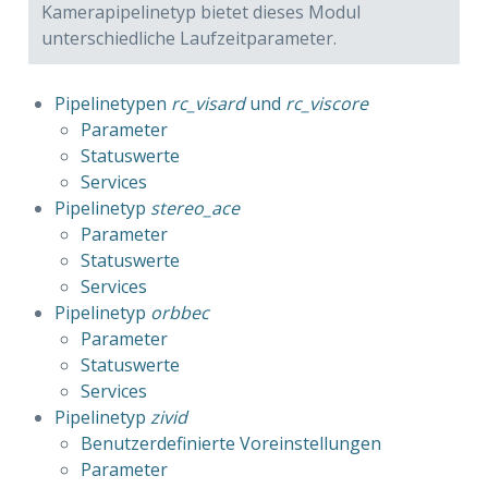
Kamerapipelinetyp bietet dieses Modul
unterschiedliche Laufzeitparameter.
Pipelinetypen 
rc_visard
 und 
rc_viscore
Parameter
Statuswerte
Services
Pipelinetyp 
stereo_ace
Parameter
Statuswerte
Services
rn
Pipelinetyp 
orbbec
Parameter
Statuswerte
Services
Pipelinetyp 
zivid
Benutzerdefinierte Voreinstellungen
Parameter