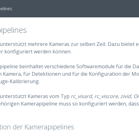
elines
ipelines
unterstützt mehrere Kameras zur selben Zeit. Dazu bietet er
r konfiguriert werden können.
ipeline beinhaltet verschiedene Softwaremodule für die Da
Kamera, für Detektionen und für die Konfiguration der Modul
ge-Kalibrierung.
unterstützt Kameras vom Typ
rc_visard
,
rc_viscore
,
zivid
,
O
ehörigen Kamerapipeline muss so konfiguriert werden, das
tion der Kamerapipelines