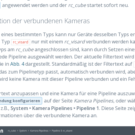
angewendet werden und der
rc_cube
startet sofort neu.
tion der verbundenen Kameras
e eines bestimmten Typs kann nur Geräte desselben Typs er
m Typ
nur mit einem
rc_visard
verbunden werden kan
rc_visard
yps am
rc_cube
angeschlossen sind, kann durch Setzen eines
ede Pipeline ausgewählt werden. Der aktuelle Filtertext wird 
ie in
Abb. 4
dargestellt. Standardmäßig ist der Filtertext auf
 das zum Pipelinetyp passt, automatisch verbunden wird, aber
wird keine Kamera mit dieser Pipeline verbunden und ein Feh
rtext anzupassen und eine Kamera für eine Pipeline auszuwä
auf der Seite
Kamera Pipelines
, oder wä
ndung konfigurieren
z.B.,
System ‣ Kamera Pipelines ‣ Pipeline 1
. Diese Seite ze
ormationen über die verbundene Kamera an.