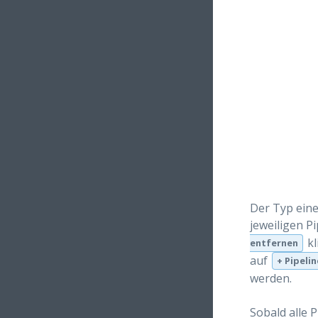
Der Typ eine
jeweiligen P
kl
entfernen
auf
+ Pipeli
werden.
Sobald alle 