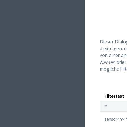
Dieser Dialo
diejenigen, 
von einer an
Namen
oder
mögliche Filt
Filtertext
*
sensor<n>: