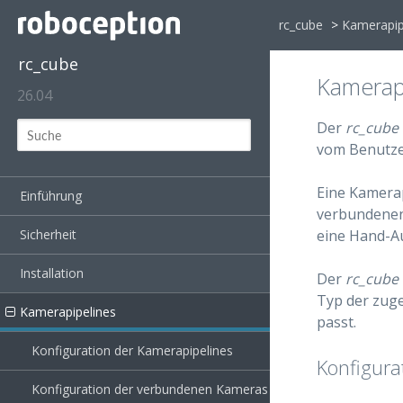
rc_cube
>
Kamerapip
rc_cube
Kamerap
26.04
Der
rc_cube
vom Benutze
Eine Kamerap
Einführung
verbundenen 
eine Hand-Au
Sicherheit
Installation
Der
rc_cube
Typ der zug
Kamerapipelines
passt.
Konfiguration der Kamerapipelines
Konfigura
Konfiguration der verbundenen Kameras