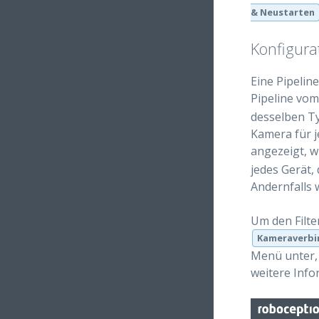
& Neustarten
Konfigura
Eine Pipelin
Pipeline vo
desselben T
Kamera für j
angezeigt, w
jedes Gerät,
Andernfalls 
Um den Filte
Kameraverbi
Menü unter, 
weitere Inf