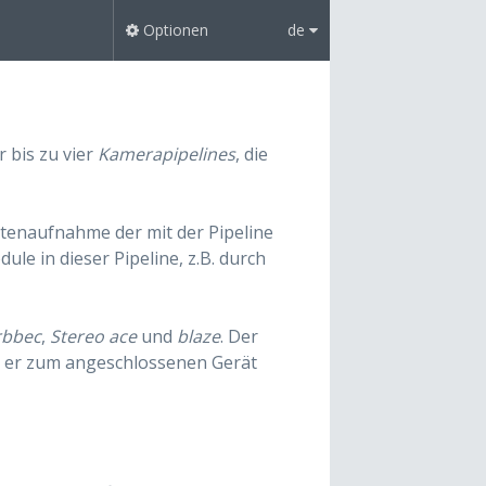
Optionen
de
 bis zu vier
Kamerapipelines
, die
tenaufnahme der mit der Pipeline
e in dieser Pipeline, z.B. durch
rbbec
,
Stereo ace
und
blaze
. Der
s er zum angeschlossenen Gerät