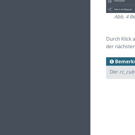
Abb. 4
Be
Durch Klick 
der nächsten
Bemerk
Der
rc_cube