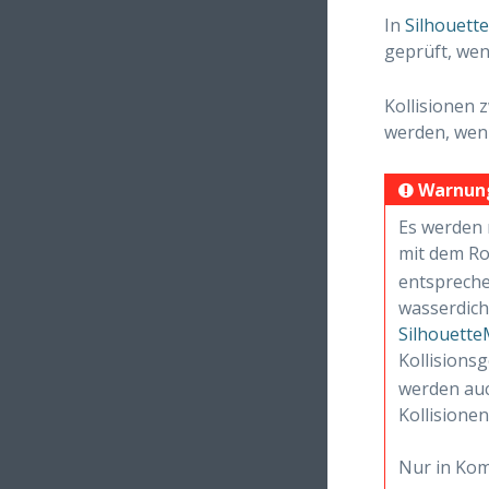
In
Silhouett
geprüft, we
Kollisionen 
werden, wen
Warnun
Es werden 
mit dem Ro
entspreche
wasserdich
Silhouette
Kollisions
werden auc
Kollisionen
Nur in Kom