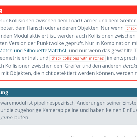
g
nur Kollisionen zwischen dem Load Carrier und dem Greifer g
boter, dem Flansch oder anderen Objekten. Nur wenn
check
nden Modul aktiviert ist, werden auch Kollisionen zwischen
ten Version der Punktwolke geprüft. Nur in Kombination m
Match und SilhouetteMatchAI
, und nur wenn das gewählte 
geometrie enthält und
im entspreche
check_collisions_with_matches
h Kollisionen zwischen dem Greifer und den anderen
detekt
 mit Objekten, die nicht detektiert werden können, werden n
ung
twaremodul ist pipelinespezifisch. Änderungen seiner Einst
nur die zugehörige Kamerapipeline und haben keinen Einfluss
_cube
laufen.