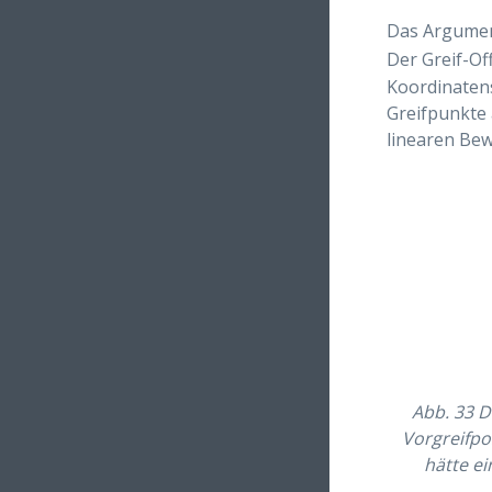
Das Argume
Der Greif-Of
Koordinaten
Greifpunkte 
linearen Bew
Abb. 33
D
Vorgreifpos
hätte ei