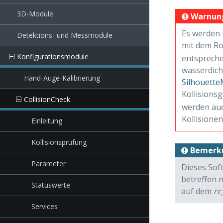
3D-Module
Warnun
Es werden 
Detektions- und Messmodule
mit dem Ro
Konfigurationsmodule
entspreche
wasserdich
Hand-Auge-Kalibrierung
Silhouette
Kollisions
CollisionCheck
werden auc
Kollisionen
Einleitung
Kollisionsprüfung
Bemerk
Parameter
Dieses Sof
betreffen 
Statuswerte
auf dem
rc
Services