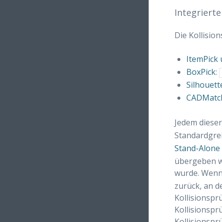
Integriert
Die Kollisio
ItemPick 
BoxPick
:
Silhouet
CADMatc
Jedem dieser
Standardgrei
Stand-Alone 
übergeben wi
wurde. Wen
zurück, an de
Kollisionspr
Kollisionspr
Kollisionsp