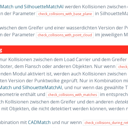
eMatch und SilhouetteMatchAI
werden Kollisionen zwischen 
nn der Parameter
in SilhouetteMat
check_collisions_with_base_plane
zwischen dem Greifer und einer wasserdichten Version der
n der Parameter
im jeweiligen Mo
check_collisions_with_point_cloud
g
nur Kollisionen zwischen dem Load Carrier und dem Greifer g
boter, dem Flansch oder anderen Objekten. Nur wenn
check
nden Modul aktiviert ist, werden auch Kollisionen zwischen
ten Version der Punktwolke geprüft. Nur in Kombination m
Match und SilhouetteMatchAI
, und nur wenn das gewählte 
geometrie enthält und
im entspreche
check_collisions_with_matches
h Kollisionen zwischen dem Greifer und den anderen
detekt
 mit Objekten, die nicht detektiert werden können, werden n
bination mit
CADMatch
und nur wenn
check_collisions_during_re