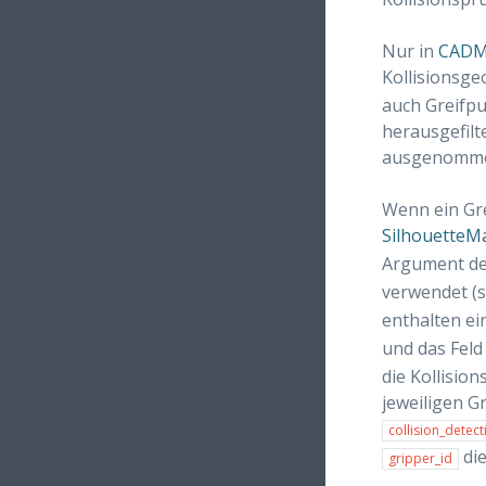
Nur in
CADM
Kollisionsge
auch Greifpu
herausgefilte
ausgenomm
Wenn ein Gre
SilhouetteM
Argument d
verwendet (
enthalten ei
und das Fel
die Kollisio
jeweiligen Gr
collision_detect
die
gripper_id