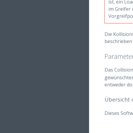
ist, ein L
im Greifer
Vorgreifpo
Die Kollisio
beschrieben
Paramete
Das Collisio
gewünschten
entweder dor
Übersicht 
Dieses Softw