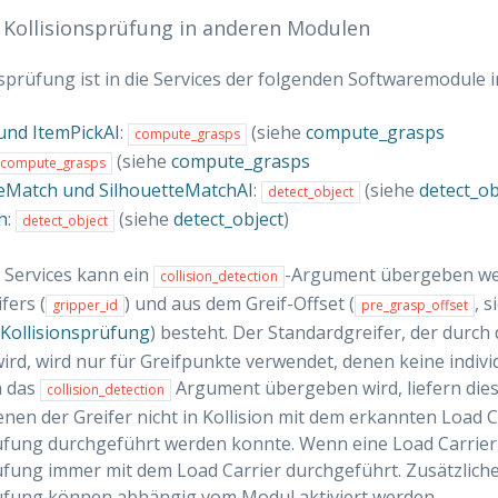
e Kollisionsprüfung in anderen Modulen
nsprüfung ist in die Services der folgenden Softwaremodule i
und ItemPickAI
:
(siehe
compute_grasps
compute_grasps
(siehe
compute_grasps
compute_grasps
teMatch und SilhouetteMatchAI
:
(siehe
detect_ob
detect_object
h
:
(siehe
detect_object
)
detect_object
 Services kann ein
-Argument übergeben wer
collision_detection
fers (
) und aus dem Greif-Offset (
, s
gripper_id
pre_grasp_offset
Kollisionsprüfung
) besteht. Der Standardgreifer, der durch
rd, wird nur für Greifpunkte verwendet, denen keine indivi
n das
Argument übergeben wird, liefern dies
collision_detection
nen der Greifer nicht in Kollision mit dem erkannten Load Car
üfung durchgeführt werden konnte. Wenn eine Load Carrier
üfung immer mit dem Load Carrier durchgeführt. Zusätzliche
rüfung können abhängig vom Modul aktiviert werden.