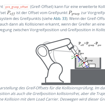
nt
(Greif-Offset) kann für eine erweiterte Ko
pre_grasp_offset
fset
ist der Offset vom Greifpunkt
zur Vorgreifp
P
o
f
P
g
r
a
s
p
P
P
g
r
a
s
p
o
f
f
system des Greifpunkts (siehe
Abb. 33
). Wenn der Greif-Off
auch dann als Kollisionen erkannt, wenn der Greifer an ei
egung zwischen Vorgreifposition und Greifposition in Kolli
arstellung des Greif-Offsets für die Kollisionsprüfung. Im da
ition als auch die Greifposition kollisionsfrei, aber die Tr
ne Kollision mit dem Load Carrier. Deswegen wird dieser Gre