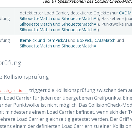
Tab. 61
Spezifikationen des CollisionCheck-Modu
detektierter Load Carrier, detektierte Objekte (nur
CADM
rüfung
SilhouetteMatch und SilhouetteMatchAI
), Basisebene (nu
SilhouetteMatch und SilhouetteMatchAI
), Punktwolke (nu
SilhouetteMatch und SilhouetteMatchAI
)
rüfung
ItemPick und ItemPickAI
und
BoxPick
,
CADMatch
und
SilhouetteMatch und SilhouetteMatchAI
sprüfung
e Kollisionsprüfung
triggert die Kollisionsprüfung zwischen dem
check_collisions
Load Carrier für jeden der übergebenen Greifpunkte. Eine
r der Punktwolke ist nicht möglich. Das CollisionCheck-Modu
 mit mindestens einem Load Carrier befindet, wenn sich der T
hrere Load Carrier gleichzeitig getestet werden. Der Griff w
stens einem der definierten Load Carriern zu einer Kollisi