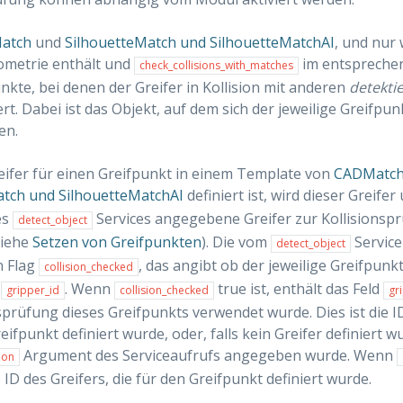
atch
und
SilhouetteMatch und SilhouetteMatchAI
, und nur
ometrie enthält und
im entsprechen
check_collisions_with_matches
nkte, bei denen der Greifer in Kollision mit anderen
detekti
rt. Dabei ist das Objekt, auf dem sich der jeweilige Greifpu
en.
ifer für einen Greifpunkt in einem Template von
CADMatc
atch und SilhouetteMatchAI
definiert ist, wird dieser Greifer
es
Services angegebene Greifer zur Kollisionsp
detect_object
siehe
Setzen von Greifpunkten
). Die vom
Service
detect_object
n Flag
, das angibt ob der jeweilige Greifpunk
collision_checked
d
. Wenn
true ist, enthält das Feld
gripper_id
collision_checked
gr
nsprüfung dieses Greifpunkts verwendet wurde. Dies ist die ID
eifpunkt definiert wurde, oder, falls kein Greifer definiert wu
Argument des Serviceaufrufs angegeben wurde. Wenn
ion
 ID des Greifers, die für den Greifpunkt definiert wurde.