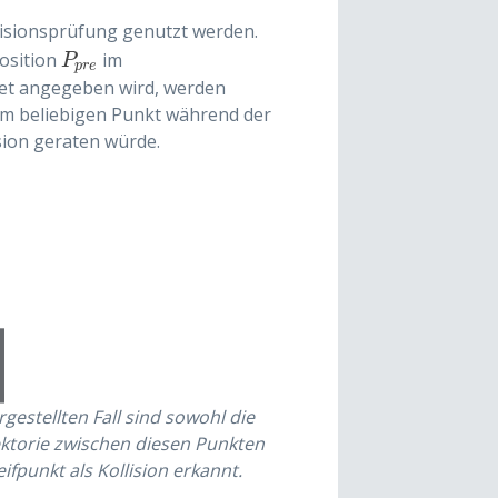
llisionsprüfung genutzt werden.
osition
im
P
p
r
e
P
p
r
e
set angegeben wird, werden
nem beliebigen Punkt während der
sion geraten würde.
rgestellten Fall sind sowohl die
ajektorie zwischen diesen Punkten
ifpunkt als Kollision erkannt.