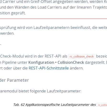
oad Carrier und ein Greif-Offset angegeben werden, werden 
 und den Wänden des Load Carriers auf der linearen Trajekt
sition geprüft.
nsprüfung wird von Laufzeitparametern beeinflusst, die wei
 werden.
r
nCheck-Modul wird in der REST-API als
bezeic
rc_collision_check
 Pipeline unter
Konfiguration ‣ CollisionCheck
dargestellt.
t oder über die
REST-API-Schnittstelle
ändern.
der Parameter
aremodul bietet folgende Laufzeitparameter:
Tab. 62
Applikationsspezifische Laufzeitparameter des
rc_colli