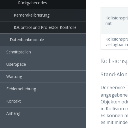
Rückgabecodes
Kamerakalibrierung
Kollisionsp
mit
IOControl und Projektor-Kontrolle
Kollisionsp
Datenbankmodule
verfügbar in
Schnittstellen
Kollision
UserSpace
Stand-Alon
Wartung
Der Service
Fehlerbehebung
angegebenen 
Kontakt
Objekten ode
in Kollision
Anhang
Es können me
es mit minde