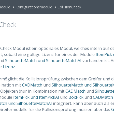
module
>
Konfigurationsmodule
>
CollisionCheck
nCheck
nCheck Modul ist ein optionales Modul, welches intern auf 
et, sobald eine gültige Lizenz für eines der Module
ItemPick 
nd
SilhouetteMatch und SilhouetteMatchAI
vorhanden ist. A
te
Lizenz
.
möglicht die Kollisionsprüfung zwischen dem Greifer und 
ination mit
CADMatch
und
SilhouetteMatch und Silhouette
 Objekten (nur in Kombination mit
CADMatch
und
Silhouett
 Module
ItemPick und ItemPickAI
und
BoxPick
und
CADMatch
atch und SilhouetteMatchAI
integriert, kann aber auch als 
Greifermodelle für die Kollisionsprüfung müssen über das
G