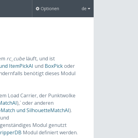
Optionen
de
dem
rc_cube
läuft, und ist
und ItemPickAI
und
BoxPick
oder
ndernfalls benötigt dieses Modul
dem Load Carrier, der Punktwolke
MatchAI
),` oder anderen
eMatch und SilhouetteMatchAI
).
und
eigenständiges Modul genutzt
ripperDB
Modul definiert werden.