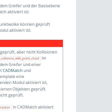
dem Greifer und der Basisebene
ch aktiviert ist.
 Punktwolke können geprüft
dul aktiviert ist.
eprüft, aber nicht Kollisionen
im
_collisions_with_point_cloud
 dem Greifer und einer
it
CADMatch
und
Template eine
nden Modul aktiviert ist,
ierten
Objekten geprüft.
icht geprüft.
in CADMatch aktiviert
traction