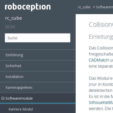
rc_cube
>
Software
rc_cube
Collisio
26.04
Einleitung
Das Collisio
freigeschalt
Einführung
CADMatch
u
eine separa
Sicherheit
Installation
Das Modul er
(nur in Komb
Kamerapipelines
detektierten
Es ist in die
Softwaremodule
SilhouetteM
werden. Die 
Kamera Modul