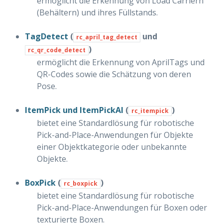
ermöglicht die Erkennung von Load Carriern
(Behältern) und ihres Füllstands.
TagDetect
(
und
rc_april_tag_detect
)
rc_qr_code_detect
ermöglicht die Erkennung von AprilTags und
QR-Codes sowie die Schätzung von deren
Pose.
ItemPick und ItemPickAI
(
)
rc_itempick
bietet eine Standardlösung für robotische
Pick-and-Place-Anwendungen für Objekte
einer Objektkategorie oder unbekannte
Objekte.
I
BoxPick
(
)
rc_boxpick
bietet eine Standardlösung für robotische
Pick-and-Place-Anwendungen für Boxen oder
texturierte Boxen.