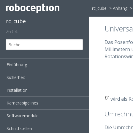
rc_cube
>
Anhang
>
rc_cube
Univers
26.04
Das Posenfor
Millimetern 
Rotationswi
Einführung
Sicherheit
Installation
wird als R
V
V
Kamerapipelines
Umrechnu
Softwaremodule
Die Umrechn
Schnittstellen