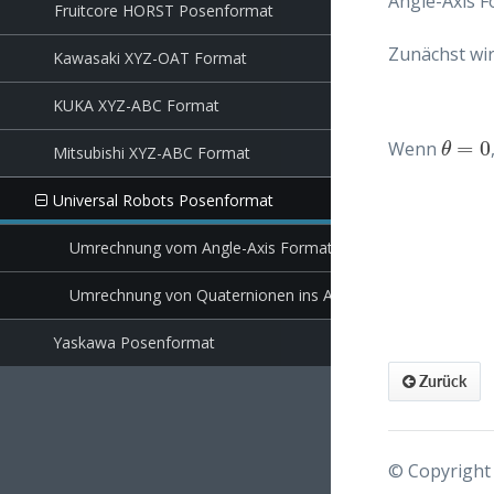
Angle-Axis F
Fruitcore HORST Posenformat
Zunächst wi
Kawasaki XYZ-OAT Format
KUKA XYZ-ABC Format
=
0
Wenn
θ
=
0
θ
Mitsubishi XYZ-ABC Format
Universal Robots Posenformat
Umrechnung vom Angle-Axis Format in Quaternionen
Umrechnung von Quaternionen ins Angle-Axis Format
Yaskawa Posenformat
Zurück
© Copyright