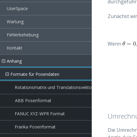
durchgeführ
UserSpace
Zunächst wi
Wartung
Fehlerbehebung
=
0
Wenn
θ
=
0
θ
Kontakt
Anhang
Formate für Posendaten
Rotationsmatrix und Translationsvektor
ABB Posenformat
FANUC XYZ-WPR Format
Umrechnu
Franka Posenformat
Die Umrechn