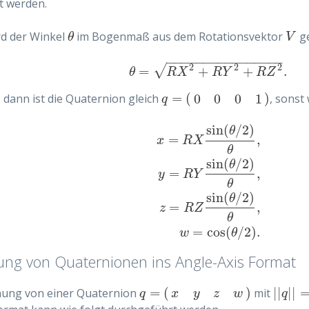
t werden.
rd der Winkel
im Bogenmaß aus dem Rotationsvektor
g
θ
V
θ
V
−
−
−
−
−
−
−
−
−
−
−
−
−
−
−
−
2
2
2
√
=
+
+
.
θ
=
R
X
2
+
R
Y
2
+
R
Z
2
.
θ
R
X
R
Y
R
Z
=
(
)
, dann ist die Quaternion gleich
0
0
0
1
, sonst
q
=
(
0
0
0
1
)
q
sin
(
/
2
)
θ
=
,
x
R
X
θ
sin
(
/
2
)
θ
=
,
y
R
Y
x
=
R
X
sin
(
θ
/
2
)
θ
,
y
=
R
Y
sin
(
θ
/
2
)
θ
,
z
θ
sin
(
/
2
)
θ
=
,
z
R
Z
θ
=
cos
(
/
2
)
.
w
θ
ng von Quaternionen ins Angle-Axis Format
=
(
)
|
|
|
|
ung von einer Quaternion
mit
q
=
(
x
y
z
w
)
|
|
q
|
|
q
q
x
y
z
w