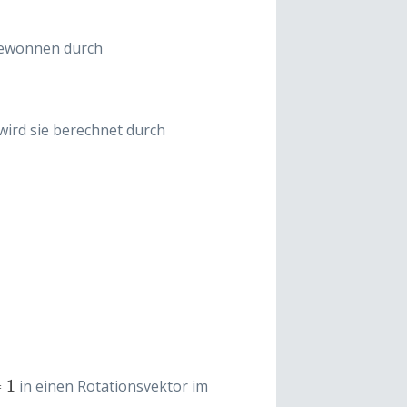
ewonnen durch
 wird sie berechnet durch
=
R
Z
sin
(
θ
/
2
)
θ
,
w
=
cos
(
θ
/
2
)
.
=
1
in einen Rotationsvektor im
=
1