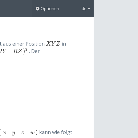
Optionen
de
 aus einer Position
in
X
Y
Z
X
Y
Z
)
T
. Der
R
Y
R
Z
(
)
kann wie folgt
z
w
)
x
y
z
w