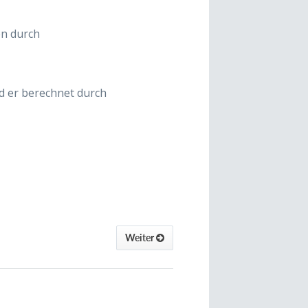
n durch
rd er berechnet durch
1
−
w
2
.
Weiter