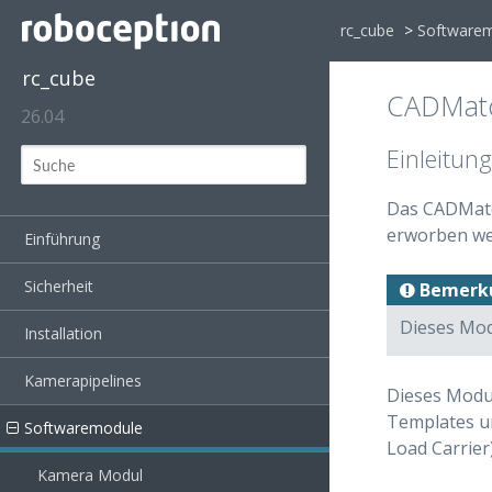
rc_cube
>
Software
rc_cube
CADMat
26.04
Einleitung
Das CADMatc
erworben we
Einführung
Sicherheit
Bemerk
Dieses Mod
Installation
Kamerapipelines
Dieses Modu
Templates un
Softwaremodule
Load Carrier
Kamera Modul