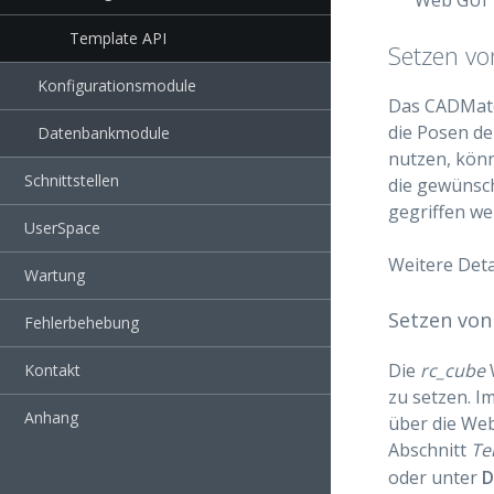
Template API
Setzen vo
Konfigurationsmodule
Das CADMatc
die Posen d
Datenbankmodule
nutzen, könn
Schnittstellen
die gewünsch
gegriffen we
UserSpace
Weitere Deta
Wartung
Setzen von
Fehlerbehebung
Die
rc_cube
W
Kontakt
zu setzen. I
Anhang
über die Web
Abschnitt
Te
oder unter
D