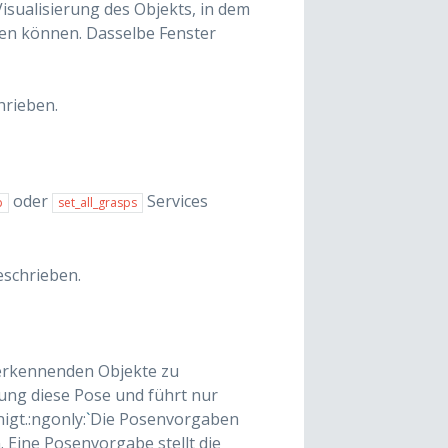
isualisierung des Objekts, in dem
den können. Dasselbe Fenster
rieben.
oder
Services
p
set_all_grasps
schrieben.
 erkennenden Objekte zu
nung diese Pose und führt nur
igt.:ngonly:
`
Die Posenvorgaben
 Eine Posenvorgabe stellt die