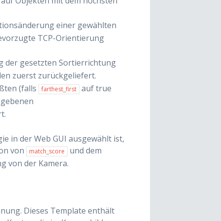
 auf Objekten mit dem höchsten
ationsänderung einer gewählten
bevorzugte TCP-Orientierung
g der gesetzten Sortierrichtung
n zuerst zurückgeliefert.
ßten (falls
auf true
farthest_first
egebenen
t.
gie in der Web GUI ausgewählt ist,
ion von
und dem
match_score
ng von der Kamera.
nung. Dieses Template enthält