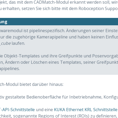
jekt, das mit dem CADMatch-Modul erkannt werden soll, wir
 erhalten, setzen Sie sich bitte mit dem Roboception Suppor
ung
twaremodul ist pipelinespezifisch. Änderungen seiner Einst
nur die zugehörige Kamerapipeline und haben keinen Einfluss
_cube
laufen.
ie Objekt-Templates und ihre Greifpunkte und Posenvorgab
n, Ändern oder Löschen eines Templates, seiner Greifpunkt
pipelines.
h-Modul bietet darüber hinaus:
itiv gestaltete Bedienoberfläche für Inbetriebnahme, Konfig
-API-Schnittstelle
und eine
KUKA Ethernet KRL Schnittstelle
chkeit, sogenannte Regions of Interest (ROIs) zu definieren,