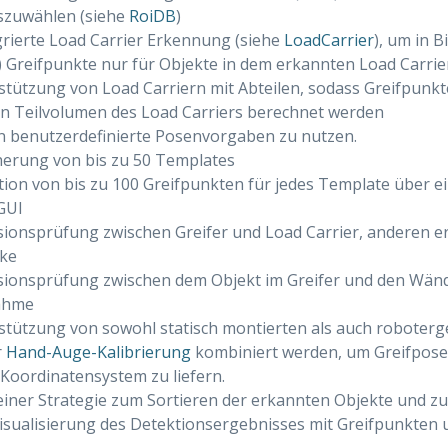
szuwählen (siehe
RoiDB
)
grierte Load Carrier Erkennung (siehe
LoadCarrier
), um in 
“) Greifpunkte nur für Objekte in dem erkannten Load Carri
stützung von Load Carriern mit Abteilen, sodass Greifpunkt
en Teilvolumen des Load Carriers berechnet werden
n benutzerdefinierte Posenvorgaben zu nutzen.
herung von bis zu 50 Templates
ition von bis zu 100 Greifpunkten für jedes Template über ei
GUI
isionsprüfung zwischen Greifer und Load Carrier, anderen 
ke
isionsprüfung zwischen dem Objekt im Greifer und den Wän
ahme
stützung von sowohl statisch montierten als auch roboter
r
Hand-Auge-Kalibrierung
kombiniert werden, um Greifposen
Koordinatensystem zu liefern.
iner Strategie zum Sortieren der erkannten Objekte und zu
isualisierung des Detektionsergebnisses mit Greifpunkten u