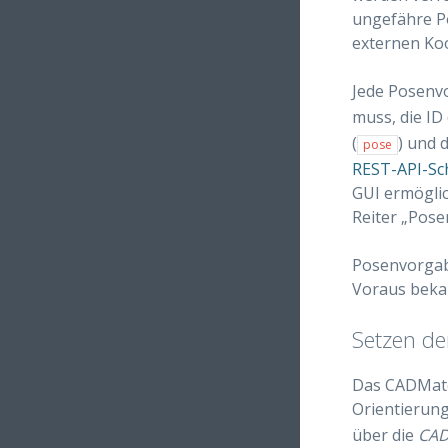
ungefähre Po
externen Koo
Jede Posenv
muss, die ID
(
) und 
pose
REST-API-Sch
GUI ermöglic
Reiter „Pos
Posenvorgab
Voraus beka
Setzen de
Das CADMatc
Orientierung
über die
CAD