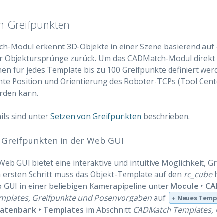
n Greifpunkten
h-Modul erkennt 3D-Objekte in einer Szene basierend auf 
er Objektursprünge zurück. Um das CADMatch-Modul direkt
en für jedes Template bis zu 100 Greifpunkte definiert werd
te Position und Orientierung des Roboter-TCPs (Tool Center
rden kann.
ils sind unter
Setzen von Greifpunkten
beschrieben.
 Greifpunkten in der Web GUI
eb GUI bietet eine interaktive und intuitive Möglichkeit, 
m ersten Schritt muss das Objekt-Template auf den
rc_cube
h
 GUI in einer beliebigen Kamerapipeline unter
Module ‣ C
mplates, Greifpunkte und Posenvorgaben
auf
+ Neues Temp
atenbank ‣ Templates
im Abschnitt
CADMatch Templates, 