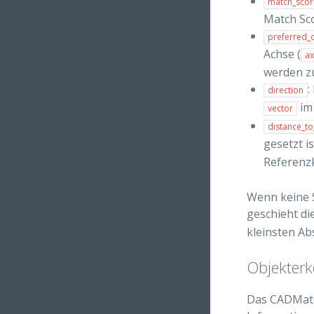
match_scor
Match Sco
preferred_o
Achse (
ax
werden zu
:
direction
im
vector
distance_to
gesetzt i
Referenz
Wenn keine S
geschieht di
kleinsten Ab
Objekter
Das CADMatc