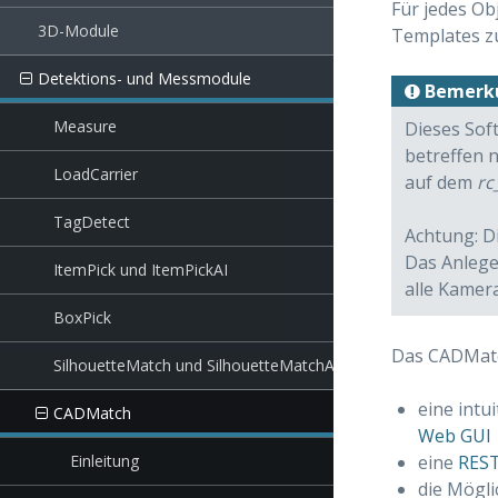
Für jedes Ob
3D-Module
Templates zu
Detektions- und Messmodule
Bemerk
Measure
Dieses Sof
betreffen 
LoadCarrier
auf dem
rc
TagDetect
Achtung: D
Das Anlege
ItemPick und ItemPickAI
alle Kamera
BoxPick
Das CADMatc
SilhouetteMatch und SilhouetteMatchAI
eine intu
CADMatch
Web GUI
eine
REST
Einleitung
die Mögli