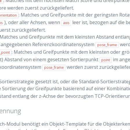
: Matches mit dem höchsten Match Score und Greifpunkte
e
re werden zuerst zurückgeliefert.
: Matches und Greifpunkte mit der geringsten Rot
rientation
), oder aller Achsen, wenn
leer ist, bezogen auf die 
is
axis
erst zurückgeliefert.
 Matches und Greifpunkte mit dem kleinsten Abstand entlan
 angegebenen Referenzkoordinatensystem
werde
pose_frame
: Matches und Greifpunkte mit dem kleinsten oder grö
_point
st) Abstand von einem gesetzten Sortierpunkt
im ang
point
koordinatensystem
werden zuerst zurückgeliefer
pose_frame
ortierstrategie gesetzt ist, oder die Standard-Sortierstrate
e Sortierung der Greifpunkte basierend auf einer Kombinat
stand entlang der z-Achse der bevorzugten TCP-Orientieru
kennung
h-Modul benötigt ein Objekt-Template für die Objekterken