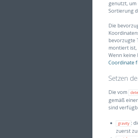
genutzt, um 
Sortierung d
Die bevorzu
Koordinatens
bevorzugte T
montiert ist
Wenn keine b
Coordinate 
Setzen der
Die vom
dete
gemäß einer 
sind verfüg
: 
gravity
zuerst zu