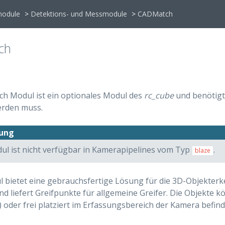
module
>
Detektions- und Messmodule
>
CADMatch
ch
h Modul ist ein optionales Modul des
rc_cube
und benötigt
rden muss.
ung
ul ist nicht verfügbar in Kamerapipelines vom Typ
.
blaze
l bietet eine gebrauchsfertige Lösung für die 3D-Objekte
d liefert Greifpunkte für allgemeine Greifer. Die Objekte kön
) oder frei platziert im Erfassungsbereich der Kamera befind