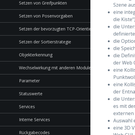
Setzen von Greifpunkten
Szene au
eine inte
Setzen von Posenvorgaben
die Kiste
die Unter
Setzen der bevorzugten TCP-Orientierung
definiert
die Optio
Setzen der Sortierstrategie
die Speic
Objekterkennung
die Defin
der Web 
Wechselwirkung mit anderen Modulen
eine Koll
Punktwol
Parameter
eine Koll
der Entn
Statuswerte
die Unter
es mit de
Services
externen 
Interne Services
Auswahl e
eine 3D V
Rückgabecodes
Web GUI