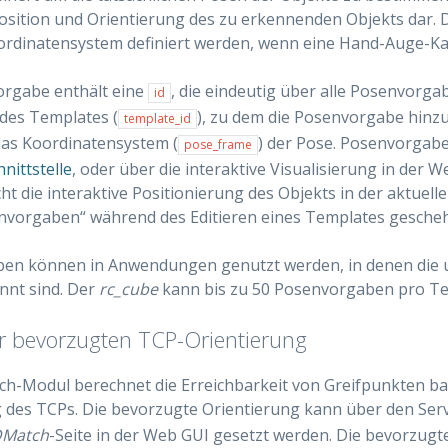
sition und Orientierung des zu erkennenden Objekts dar. 
rdinatensystem definiert werden, wenn eine Hand-Auge-Kali
orgabe enthält eine
, die eindeutig über alle Posenvorg
id
 des Templates (
), zu dem die Posenvorgabe hinz
template_id
das Koordinatensystem (
) der Pose. Posenvorgab
pose_frame
nittstelle
, oder über die interaktive Visualisierung in der 
ht die interaktive Positionierung des Objekts in der aktuel
envorgaben“ während des Editieren eines Templates gesche
en können in Anwendungen genutzt werden, in denen die 
nnt sind. Der
rc_cube
kann bis zu 50 Posenvorgaben pro Te
r bevorzugten TCP-Orientierung
h-Modul berechnet die Erreichbarkeit von Greifpunkten ba
 des TCPs. Die bevorzugte Orientierung kann über den Ser
Match
-Seite in der Web GUI gesetzt werden. Die bevorzugt