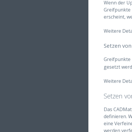
Wenn der Upl
Greifpunkte 
erscheint, w
Weitere Deta
Setzen von
Greifpunkte
gesetzt wer
Weitere Deta
Setzen v
Das CADMatc
definieren. 
eine Verfein
werden verfe