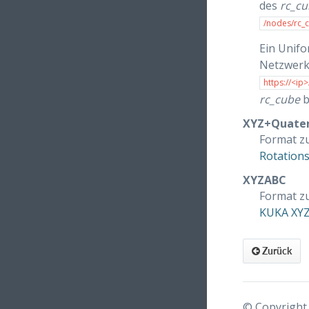
des
rc_cu
/nodes/rc_
Ein Unifo
Netzwerkp
https://<ip
rc_cube
b
XYZ+Quater
Format zu
Rotations
XYZABC
Format zu
KUKA XYZ
Zurück
© Copyright