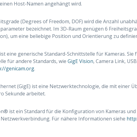
an einen Host-Namen angehängt wird.
eitsgrade (Degrees of Freedom, DOF) wird die Anzahl unabh
parameter bezeichnet. Im 3D-Raum genügen 6 Freiheitsgrade
ion), um eine beliebige Position und Orientierung zu definie
st eine generische Standard-Schnittstelle für Kameras. Sie fu
elle für andere Standards, wie
GigE Vision
, Camera Link, USB
p://genicam.org
.
thernet (GigE) ist eine Netzwerktechnologie, die mit einer
ro Sekunde arbeitet.
on® ist ein Standard für die Konfiguration von Kameras und
Netzwerkverbindung. Für nähere Informationen siehe
http