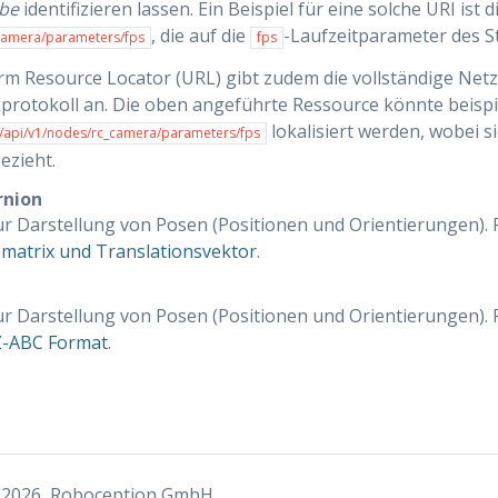
be
identifizieren lassen. Ein Beispiel für eine solche URI ist 
, die auf die
-Laufzeitparameter des 
camera/parameters/fps
fps
rm Resource Locator (URL) gibt zudem die vollständige Ne
rotokoll an. Die oben angeführte Ressource könnte beispi
lokalisiert werden, wobei s
>/api/v1/nodes/rc_camera/parameters/fps
ezieht.
nion
r Darstellung von Posen (Positionen und Orientierungen). F
matrix und Translationsvektor
.
r Darstellung von Posen (Positionen und Orientierungen). F
-ABC Format
.
 2026, Roboception GmbH.