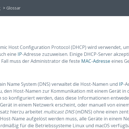
g
>
Glossar
mic Host Configuration Protocol (DHCP) wird verwendet, 
sch eine
IP
-Adresse zuzuweisen. Einige DHCP-Server akzepti
 Fall muss der Administrator die feste
MAC-Adresse
eines Ge
in Name System (DNS) verwaltet die Host-Namen und
IP
-A
u, den Host-Namen zur Kommunikation mit einem Gerät in d
 so konfiguriert werden, dass diese Informationen entwed
Gerät in einem Netzwerk erscheint, oder manuell von einem 
atz hierzu arbeitet
multicast DNS
(mDNS) ohne einen zentra
 Host-Name aufgelöst werden muss, alle Geräte in einem 
ardmäßig für die Betriebssysteme Linux und macOS verfügb