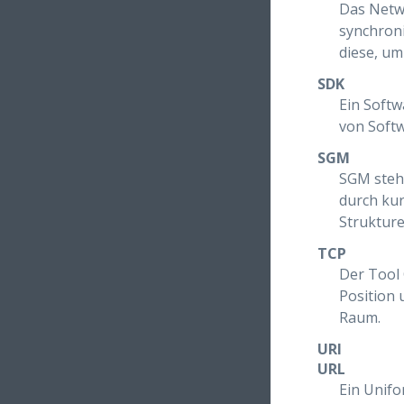
Das Netwo
synchroni
diese, um
SDK
Ein Soft
von Soft
SGM
SGM steh
durch kur
Strukture
TCP
Der Tool 
Position 
Raum.
URI
URL
Ein Unifo