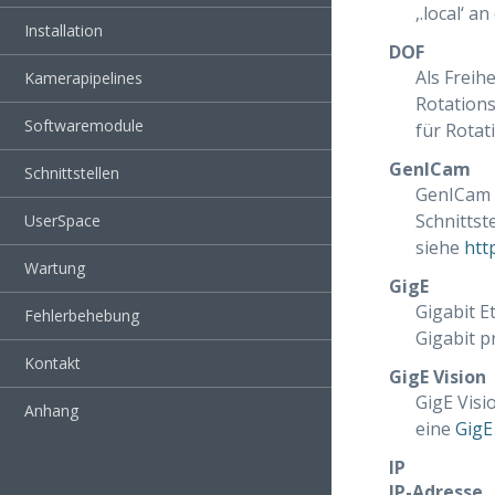
‚.local‘ 
Installation
DOF
Als Freih
Kamerapipelines
Rotations
Softwaremodule
für Rotat
GenICam
Schnittstellen
GenICam i
Schnittst
UserSpace
siehe
htt
Wartung
GigE
Gigabit E
Fehlerbehebung
Gigabit p
Kontakt
GigE Vision
GigE Visi
Anhang
eine
GigE
IP
IP-Adresse