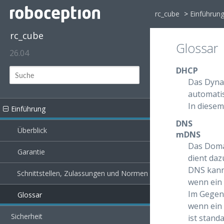
rc_cube
>
Einführun
rc_cube
Glossar
26.04
DHCP
Das Dyna
automati
In diesem
Einführung
DNS
Überblick
mDNS
Das Doma
Garantie
dient daz
DNS kann
Schnittstellen, Zulassungen und Normen
wenn ein 
Im Gegens
Glossar
wenn ein
Sicherheit
ist stand