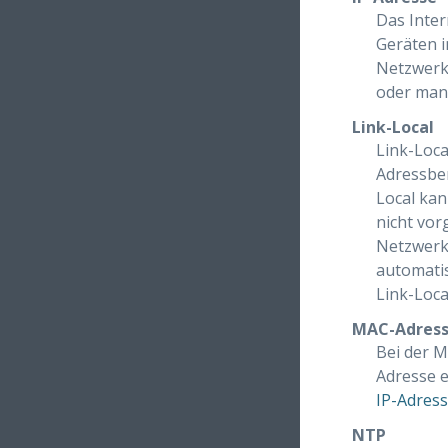
Das Inter
Geräten i
Netzwerks
oder manu
Link-Local
Link-Loca
Adressber
Local ka
nicht vor
Netzwerkg
automatis
Link-Loca
MAC-Adres
Bei der M
Adresse e
IP-Adres
NTP