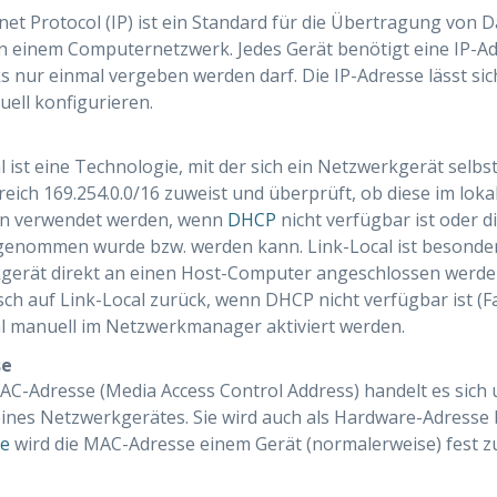
net Protocol (IP) ist ein Standard für die Übertragung von
n einem Computernetzwerk. Jedes Gerät benötigt eine IP-Ad
 nur einmal vergeben werden darf. Die IP-Adresse lässt si
ell konfigurieren.
l ist eine Technologie, mit der sich ein Netzwerkgerät selbs
eich 169.254.0.0/16 zuweist und überprüft, ob diese im lokal
nn verwendet werden, wenn
DHCP
nicht verfügbar ist oder d
genommen wurde bzw. werden kann. Link-Local ist besonder
erät direkt an einen Host-Computer angeschlossen werden 
ch auf Link-Local zurück, wenn DHCP nicht verfügbar ist (F
l manuell im Netzwerkmanager aktiviert werden.
se
AC-Adresse (Media Access Control Address) handelt es sich 
ines Netzwerkgerätes. Sie wird auch als Hardware-Adresse 
se
wird die MAC-Adresse einem Gerät (normalerweise) fest zug