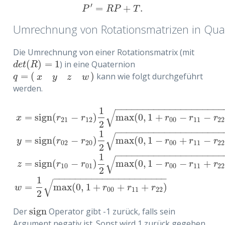
′
=
+
.
P
′
=
R
P
+
T
.
P
R
P
T
Umrechnung von Rotationsmatrizen in Qua
Die Umrechnung von einer Rotationsmatrix (mit
(
)
=
1
) in eine Quaternion
d
e
t
(
R
)
=
1
d
e
t
R
=
(
)
kann wie folgt durchgeführt
q
=
(
x
y
z
w
)
q
x
y
z
w
werden.
−
−
−
−
−
−
−
−
−
−
−
−
−
−
−
−
−
−
−
1
√
=
sign
(
−
)
max
(
0
,
1
+
−
−
x
r
r
r
r
r
21
12
00
11
22
2
−
−
−
−
−
−
−
−
−
−
−
−
−
−
−
−
−
−
−
1
√
=
sign
(
−
)
max
(
0
,
1
−
+
−
y
r
r
r
r
r
r
02
20
00
11
22
2
x
=
sign
(
r
21
−
r
12
)
1
2
max
(
0
,
1
+
r
00
−
r
11
−
r
22
)
y
=
sign
(
r
02
−
r
20
)
−
−
−
−
−
−
−
−
−
−
−
−
−
−
−
−
−
−
−
1
√
=
sign
(
−
)
max
(
0
,
1
−
−
+
in Quaternionen
z
r
r
r
r
r
10
01
00
11
22
2
−
−
−
−
−
−
−
−
−
−
−
−
−
−
−
−
−
−
−
−
−
1
√
tationsmatrizen
=
max
(
0
,
1
+
+
+
)
w
r
r
r
00
11
22
2
sign
Der
Operator gibt -1 zurück, falls sein
sign
Argument negativ ist. Sonst wird 1 zurück gegeben.