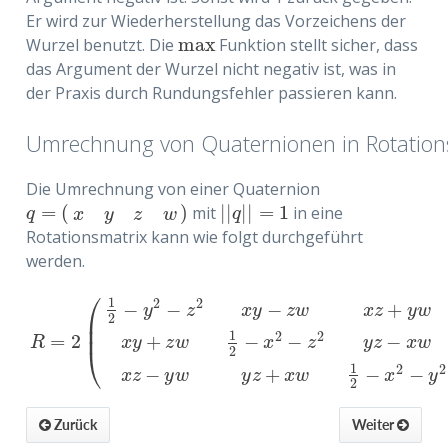
Er wird zur Wiederherstellung das Vorzeichens der
max
Wurzel benutzt. Die
Funktion stellt sicher, dass
max
das Argument der Wurzel nicht negativ ist, was in
der Praxis durch Rundungsfehler passieren kann.
Umrechnung von Quaternionen in Rotation
Die Umrechnung von einer Quaternion
=
(
)
|
|
|
|
=
1
mit
in eine
q
=
(
x
y
z
w
)
|
|
q
|
|
=
1
q
q
x
y
z
w
Rotationsmatrix kann wie folgt durchgeführt
werden.
⎛
1
2
2
−
−
−
+
y
z
x
y
z
w
x
z
y
w
⎜
2
⎜
1
2
2
=
2
+
−
−
−
R
=
2
(
1
2
−
y
2
−
z
2
x
y
−
z
w
x
z
+
y
w
x
y
+
z
w
1
2
−
x
2
−
z
2
y
z
−
x
w
x
z
−
y
w
y
z
R
x
y
z
w
x
z
y
z
x
w
⎝
2
1
2
2
−
+
−
−
x
z
y
w
y
z
x
w
x
y
2
Zurück
Weiter