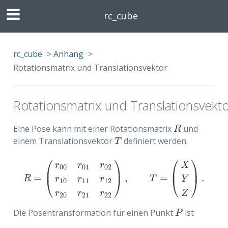
rc_cube
rc_cube
>
Anhang
>
Rotationsmatrix und Translationsvektor
Rotationsmatrix und Translationsvekt
Eine Pose kann mit einer Rotationsmatrix
und
R
R
einem Translationsvektor
definiert werden.
T
T
⎛
⎞
⎛
⎞
r
r
r
X
00
01
02
⎜
⎟
⎜
⎟
=
,
=
.
R
=
(
r
00
r
01
r
02
r
10
r
11
r
12
r
20
r
21
r
22
)
,
T
=
(
X
Y
Z
)
.
⎝
⎠
⎝
⎠
R
T
r
r
r
Y
10
11
12
r
r
r
Z
20
21
22
Die Posentransformation für einen Punkt
ist
P
P