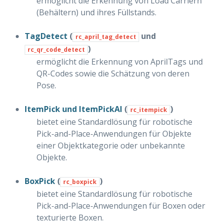
ermöglicht die Erkennung von Load Carriern
(Behältern) und ihres Füllstands.
TagDetect
(
und
rc_april_tag_detect
)
rc_qr_code_detect
ermöglicht die Erkennung von AprilTags und
QR-Codes sowie die Schätzung von deren
Pose.
ItemPick und ItemPickAI
(
)
rc_itempick
bietet eine Standardlösung für robotische
Pick-and-Place-Anwendungen für Objekte
einer Objektkategorie oder unbekannte
Objekte.
BoxPick
(
)
rc_boxpick
I
bietet eine Standardlösung für robotische
Pick-and-Place-Anwendungen für Boxen oder
texturierte Boxen.