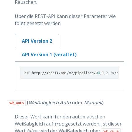
Rauschen.
Über die REST-API kann dieser Parameter wie
folgt gesetzt werden.
API Version 2
API Version 1 (veraltet)
0
PUT http://<host>/api/v2/pipelines/<
,1,2,3>/nodes/r
(
Weißabgleich Auto
oder
Manuell
)
wb_auto
Dieser Wert kann für den automatischen
Weißabgleich auf
true
gesetzt werden. Ist dieser
Wert
false
, wird der Weißabgleich über
wb_value