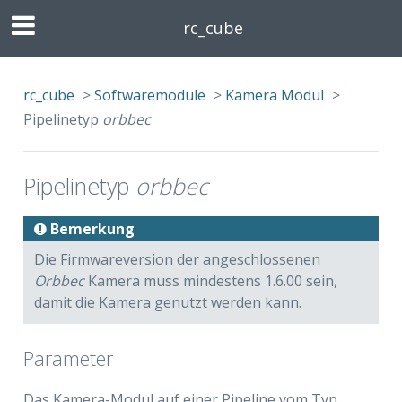
rc_cube
rc_cube
>
Softwaremodule
>
Kamera Modul
>
Pipelinetyp
orbbec
Pipelinetyp
orbbec
Bemerkung
Die Firmwareversion der angeschlossenen
Orbbec
Kamera muss mindestens 1.6.00 sein,
damit die Kamera genutzt werden kann.
Parameter
Das Kamera-Modul auf einer Pipeline vom Typ