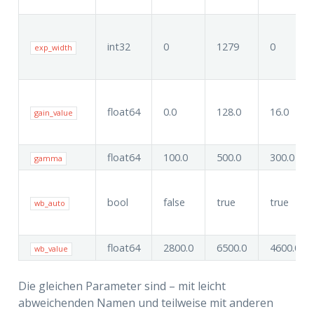
int32
0
1279
0
exp_width
float64
0.0
128.0
16.0
gain_value
float64
100.0
500.0
300.0
gamma
bool
false
true
true
wb_auto
float64
2800.0
6500.0
4600.0
wb_value
Die gleichen Parameter sind – mit leicht
abweichenden Namen und teilweise mit anderen