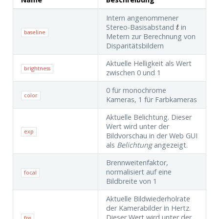
Intern angenommener
Stereo-Basisabstand
in
t
t
baseline
Metern zur Berechnung von
Disparitätsbildern
Aktuelle Helligkeit als Wert
brightness
zwischen 0 und 1
0 für monochrome
color
Kameras, 1 für Farbkameras
Aktuelle Belichtung. Dieser
Wert wird unter der
exp
Bildvorschau in der Web GUI
als
Belichtung
angezeigt.
Brennweitenfaktor,
normalisiert auf eine
focal
Bildbreite von 1
Aktuelle Bildwiederholrate
der Kamerabilder in Hertz.
Dieser Wert wird unter der
fps