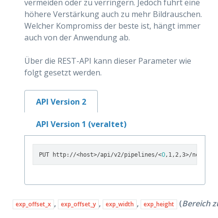
vermeiden oder zu verringern. Jedoch führt eine
höhere Verstärkung auch zu mehr Bildrauschen.
Welcher Kompromiss der beste ist, hängt immer
auch von der Anwendung ab.
Über die REST-API kann dieser Parameter wie
folgt gesetzt werden.
API Version 2
API Version 1 (veraltet)
0
PUT http://<host>/api/v2/pipelines/<
,1,2,3>/nodes/r
,
,
,
(
Bereich z
exp_offset_x
exp_offset_y
exp_width
exp_height